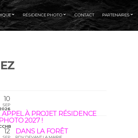
RIQUE
RÉSIDENCE PHOTO
CONTACT
PARTENAIRES
NEZ
10
SEP
2026
! APPEL À PROJET RÉSIDENCE
PHOTO 2027 !
CCHB
12
DANS LA FORÊT
SEP
RDV DEVANT LA MAIRIE