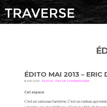
ÉD
ÉDITO MAI 2013 – ERIC
8 MAI 2013
•
ÉDITOS
•
PAS DE COMMENTAIRE
Cet espace
C’est un vaisseau fantôme. C’est un radeau qui méduse
y tombe, on y tourbillonne. C’est un câble de funamb