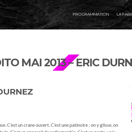
PROGRAMMATION
LA FAB
ITO MAI 2013 – ERIC DUR
 DURNEZ
. C’est un crane ouvert. C’est une patinoire ; on y glisse, on
ule. C’est un appareil de radiographie. C’est un porte-voix.