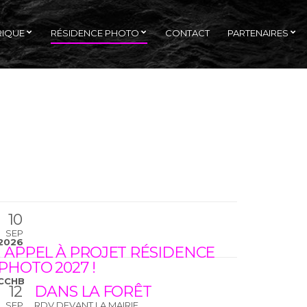
RIQUE
RÉSIDENCE PHOTO
CONTACT
PARTENAIRES
10
SEP
2026
! APPEL À PROJET RÉSIDENCE
PHOTO 2027 !
CCHB
12
DANS LA FORÊT
SEP
RDV DEVANT LA MAIRIE