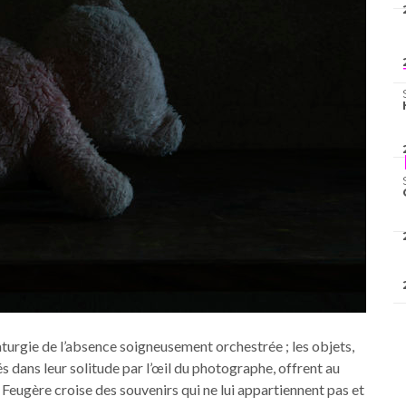
urgie de l’absence soigneusement orchestrée ; les objets,
 dans leur solitude par l’œil du photographe, offrent au
 Feugère croise des souvenirs qui ne lui appartiennent pas et