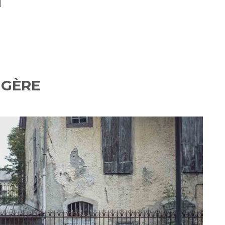
]
UGÈRE