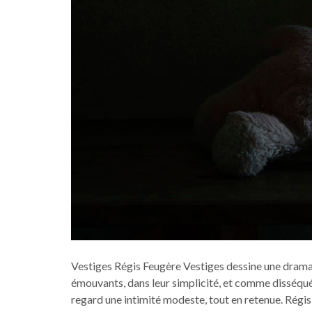
Vestiges Régis Feugère Vestiges dessine une dramat
émouvants, dans leur simplicité, et comme disséqués
regard une intimité modeste, tout en retenue. Régis