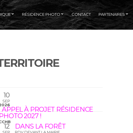
RIQUE
RÉSIDENCE PHOTO
CONTACT
PARTENAIRES
TERRITOIRE
10
SEP
2026
! APPEL À PROJET RÉSIDENCE
PHOTO 2027 !
CCHB
12
DANS LA FORÊT
SEP
RDV DEVANT LA MAIRIE