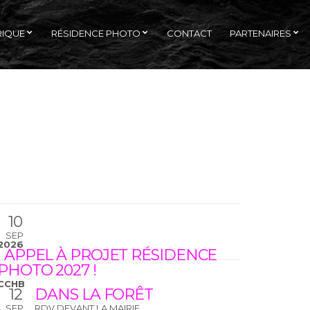
RIQUE
RÉSIDENCE PHOTO
CONTACT
PARTENAIRES
10
SEP
2026
! APPEL À PROJET RÉSIDENCE
PHOTO 2027 !
CCHB
12
DANS LA FORÊT
SEP
RDV DEVANT LA MAIRIE