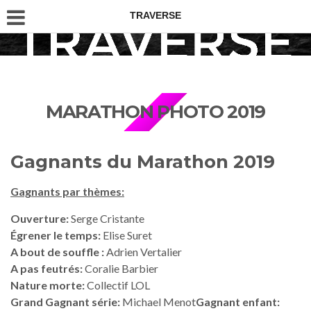
TRAVERSE
MARATHON PHOTO 2019
Gagnants du Marathon 2019
Gagnants par thèmes:
Ouverture:
Serge Cristante
Égrener
le temps:
Elise Suret
A bout de souffle :
Adrien Vertalier
A pas feutrés:
Coralie Barbier
Nature morte:
Collectif LOL
Grand Gagnant série:
Michael Menot
Gagnant enfant: