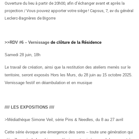
O
uverture du lieu
à partir de
20
h
0
0,
a
fin
d’échanger avant et après la
projection / Vous pouvez apporter votre siège ! Capsus,
7, av du général
Leclerc-Bagnères de Bigorre
>>RDV #6 – Vernissage
de clôture de la
R
ésidence
Samedi 28 juin, 18h
Le travail de création, ainsi que la restitution des ateliers menés sur le
territoire, seront exposés Hors les Murs, du 28 juin au 15 octobre 2025.
Vernissage festif en déambulation et en musique
////
LES EXPOSITIONS
////
>
Médiathèque Simone Veil, série
Pins & Needles,
du 8 au 27 avril
Cette série évoque une émergence des sens – toute une génération qui