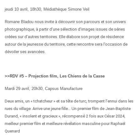
jeudi 10 avril, 18h30,
Médiathèque Simone Veil
R
omane Bladou
nous invite à découvrir son parcours et son univers
photographique, à partir d’une sélection d’images issues de séries
créées sur d’autres territoires.
Elle élabore son projet de résidence
autour de la jeunesse du territoire, c
e
tte
rencontre ser
a
l’occasion de
dévoiler
s
es avancées.
>>RDV #5 – Projection film, Les Chiens de la Casse
Mardi 29 avril, 20h30,
Capsus Manufacture
Deux amis, un « tchatcheur » et sa tête de turc, trompent l’ennui dans les
rues du village. Arrive une jeune fille… Un premier film
de Jean-Baptiste
Durand,
« insolent et gracieux », récompensé
2 fois
aux
César 2024,
meilleur premier film
et
meilleure révélation masculine
pour
Raphaël
Quenard