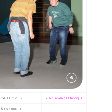
CATEGORIES
2026
,
à venir
,
La fabrique
© DORIAN TETI