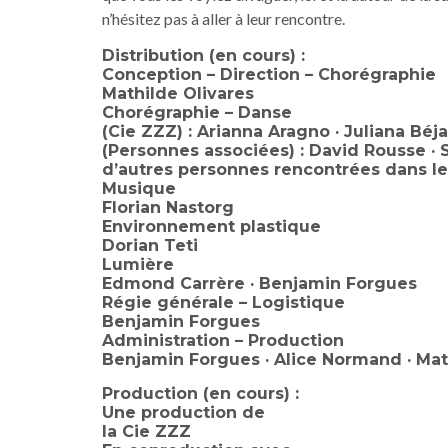
n’hésitez pas à aller à leur rencontre.
Distribution (en cours) :
Conception – Direction – Chorégraphie
Mathilde Olivares
Chorégraphie – Danse
(Cie ZZZ) : Arianna Aragno · Juliana Béj
(Personnes associées) : David Rousse · 
d’autres personnes rencontrées dans les
Musique
Florian Nastorg
Environnement plastique
Dorian Teti
Lumière
Edmond Carrère · Benjamin Forgues
Régie générale – Logistique
Benjamin Forgues
Administration – Production
Benjamin Forgues · Alice Normand · Mat
Production (en cours) :
Une production de
la Cie ZZZ