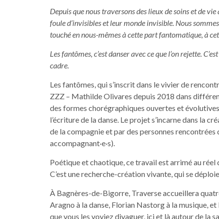
Depuis que nous traversons des lieux de soins et de vie 
foule
d’invisibles et leur monde invisible. Nous sommes 
touché en
nous-mêmes à cette part fantomatique, à cett
Les fantômes, c’est danser avec ce que l’on rejette. C’es
cadre.
Les fantômes, qui s’inscrit dans le vivier de rencon
ZZZ – Mathilde Olivares depuis 2018 dans différent
des formes chorégraphiques ouvertes et évolutive
l’écriture de la danse. Le projet s’incarne dans la cré
de la compagnie et par des personnes rencontrées dan
accompagnant·e·s).
Poétique et chaotique, ce travail est arrimé au réel de
C’est une recherche-création vivante, qui se déploie
À Bagnères-de-Bigorre, Traverse accueillera quatre
Aragno à la danse, Florian Nastorg à la musique, et 
que vous les voyiez divaguer, ici et là autour de la sa