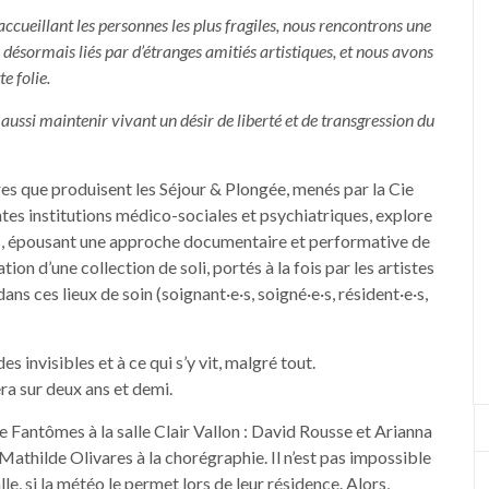
accueillant les personnes les plus fragiles, nous rencontrons une
désormais liés par d’étranges amitiés artistiques, et nous avons
e folie.
t aussi maintenir vivant un désir de liberté et de transgression du
tres que produisent les Séjour & Plongée, menés par la Cie
es institutions médico-sociales et psychiatriques, explore
s, épousant une approche documentaire et performative de
ation d’une collection de soli, portés à la fois par les artistes
s ces lieux de soin (soignant·e·s, soigné·e·s, résident·e·s,
s invisibles et à ce qui s’y vit, malgré tout.
ra sur deux ans et demi.
 Fantômes à la salle Clair Vallon : David Rousse et Arianna
Mathilde Olivares à la chorégraphie. Il n’est pas impossible
lle, si la météo le permet lors de leur résidence. Alors,